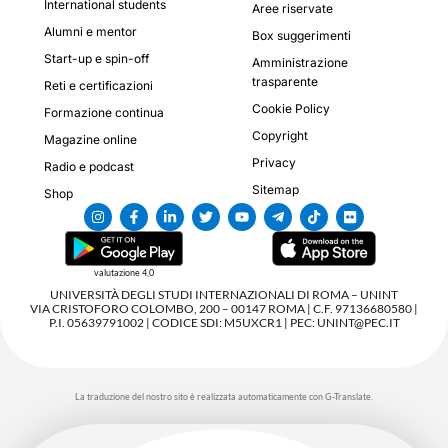
International students
Aree riservate
Alumni e mentor
Box suggerimenti
Start-up e spin-off
Amministrazione
trasparente
Reti e certificazioni
Cookie Policy
Formazione continua
Copyright
Magazine online
Privacy
Radio e podcast
Sitemap
Shop
valutazione 4,0
UNIVERSITÀ DEGLI STUDI INTERNAZIONALI DI ROMA – UNINT
VIA CRISTOFORO COLOMBO, 200 – 00147 ROMA | C.F. 97136680580 |
P.I. 05639791002 | CODICE SDI: M5UXCR1 | PEC: UNINT@PEC.IT
La traduzione del nostro sito è realizzata automaticamente con G-Translate.