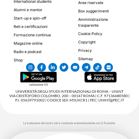
International students
Aree riservate
Alumni e mentor
Box suggerimenti
Start-up e spin-off
Amministrazione
trasparente
Reti e certificazioni
Cookie Policy
Formazione continua
Copyright
Magazine online
Privacy
Radio e podcast
Sitemap
Shop
valutazione 4,0
UNIVERSITÀ DEGLI STUDI INTERNAZIONALI DI ROMA – UNINT
VIA CRISTOFORO COLOMBO, 200 – 00147 ROMA | C.F. 97136680580 |
P.I. 05639791002 | CODICE SDI: M5UXCR1 | PEC: UNINT@PEC.IT
La traduzione del nostro sito è realizzata automaticamente con G-Translate.