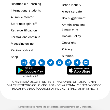
Didattica e e-learning
Brand identity
International students
Aree riservate
Alumni e mentor
Box suggerimenti
Start-up e spin-off
Amministrazione
trasparente
Reti e certificazioni
Cookie Policy
Formazione continua
Copyright
Magazine online
Privacy
Radio e podcast
Sitemap
Shop
valutazione 4,0
UNIVERSITÀ DEGLI STUDI INTERNAZIONALI DI ROMA – UNINT
VIA CRISTOFORO COLOMBO, 200 – 00147 ROMA | C.F. 97136680580 |
P.I. 05639791002 | CODICE SDI: M5UXCR1 | PEC: UNINT@PEC.IT
La traduzione del nostro sito è realizzata automaticamente con G-Translate.