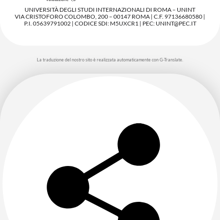
UNIVERSITÀ DEGLI STUDI INTERNAZIONALI DI ROMA – UNINT
VIA CRISTOFORO COLOMBO, 200 – 00147 ROMA | C.F. 97136680580 |
P.I. 05639791002 | CODICE SDI: M5UXCR1 | PEC: UNINT@PEC.IT
La traduzione del nostro sito è realizzata automaticamente con G-Translate.