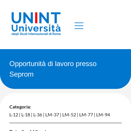
Opportunità di lavoro presso
Seprom
Categoria:
L-12
|
L-18
|
L-36
|
LM-37
|
LM-52
|
LM-77
|
LM-94