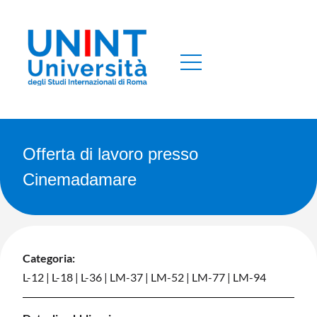
Offerta di lavoro presso
Cinemadamare
Categoria:
L-12
|
L-18
|
L-36
|
LM-37
|
LM-52
|
LM-77
|
LM-94