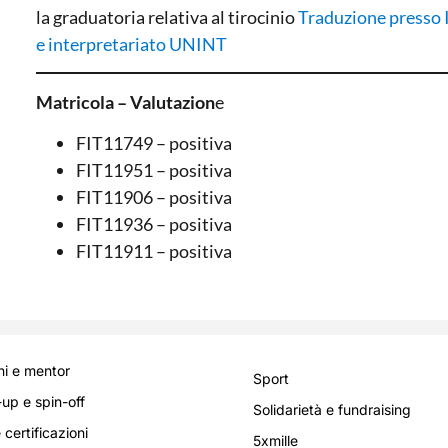
la graduatoria relativa al tirocinio
Traduzione presso I
e interpretariato UNINT
Matricola – Valutazion
e
FIT11749 – positiva
FIT11951 – positiva
FIT11906 – positiva
FIT11936 – positiva
FIT11911 – positiva
i e mentor
Sport
-up e spin-off
Solidarietà e fundraising
 certificazioni
5xmille