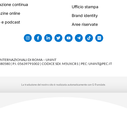
zione continua
Ufficio stampa
ine online
Brand identity
 e podcast
Aree riservate
 INTERNAZIONALI DI ROMA – UNINT
580 | P.I. 05639791002 | CODICE SDI: M5UXCR1 | PEC: UNINT@PEC.IT
La traduzione del nostro sito è realizzata automaticamente con G-Translate.