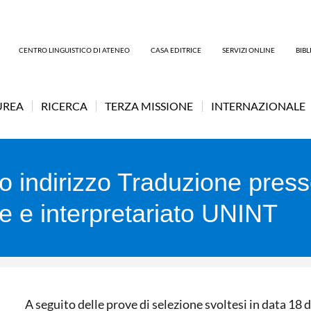
CENTRO LINGUISTICO DI ATENEO
CASA EDITRICE
SERVIZI ONLINE
BIB
UREA
RICERCA
TERZA MISSIONE
INTERNAZIONALE
io indirizzo Traduzione pres
ne e interpretariato UNINT
A seguito delle prove di selezione svoltesi in data 18 