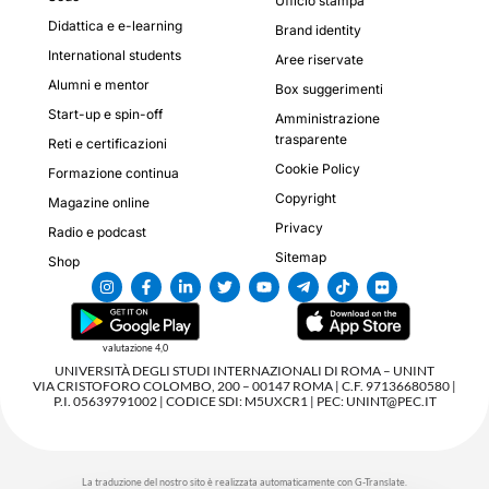
Ufficio stampa
Didattica e e-learning
Brand identity
International students
Aree riservate
Alumni e mentor
Box suggerimenti
Start-up e spin-off
Amministrazione
trasparente
Reti e certificazioni
Cookie Policy
Formazione continua
Copyright
Magazine online
Privacy
Radio e podcast
Sitemap
Shop
valutazione 4,0
UNIVERSITÀ DEGLI STUDI INTERNAZIONALI DI ROMA – UNINT
VIA CRISTOFORO COLOMBO, 200 – 00147 ROMA | C.F. 97136680580 |
P.I. 05639791002 | CODICE SDI: M5UXCR1 | PEC: UNINT@PEC.IT
La traduzione del nostro sito è realizzata automaticamente con G-Translate.