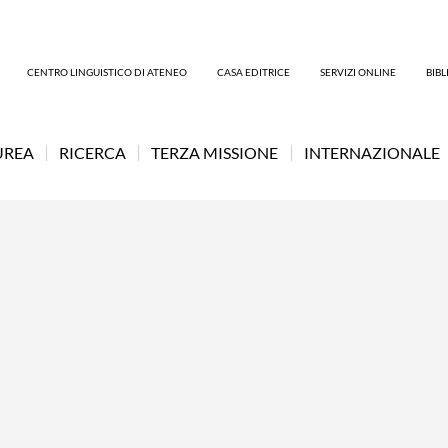
CENTRO LINGUISTICO DI ATENEO
CASA EDITRICE
SERVIZI ONLINE
BIB
UREA
RICERCA
TERZA MISSIONE
INTERNAZIONALE