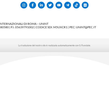
 INTERNAZIONALI DI ROMA – UNINT
580 | P.I. 05639791002 | CODICE SDI: M5UXCR1 | PEC: UNINT@PEC.IT
La traduzione del nostro sito è realizzata automaticamente con G-Translate.