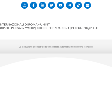
 INTERNAZIONALI DI ROMA – UNINT
580 | P.I. 05639791002 | CODICE SDI: M5UXCR1 | PEC: UNINT@PEC.IT
La traduzione del nostro sito è realizzata automaticamente con G-Translate.