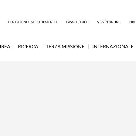
CENTRO LINGUISTICO DI ATENEO
CASA EDITRICE
SERVIZI ONLINE
BIB
UREA
RICERCA
TERZA MISSIONE
INTERNAZIONALE