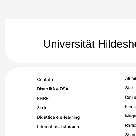
Universität Hildes
Alumn
Contatti
Start
Disabilità e DSA
Reti e
PNRR
Forma
Sede
Magaz
Didattica e e-learning
Radio
International students
Shop