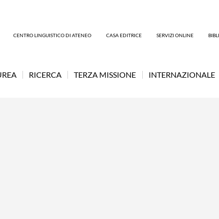
CENTRO LINGUISTICO DI ATENEO
CASA EDITRICE
SERVIZI ONLINE
BIB
UREA
RICERCA
TERZA MISSIONE
INTERNAZIONALE