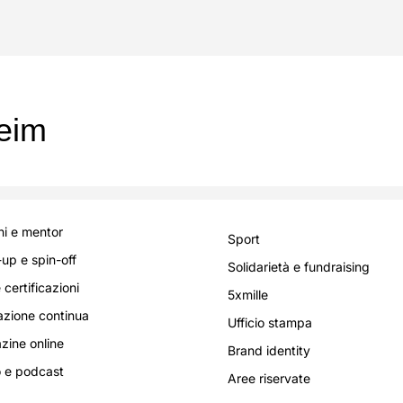
heim
i e mentor
Sport
-up e spin-off
Solidarietà e fundraising
 certificazioni
5xmille
zione continua
Ufficio stampa
ine online
Brand identity
 e podcast
Aree riservate