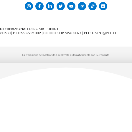
 INTERNAZIONALI DI ROMA – UNINT
580 | P.I. 05639791002 | CODICE SDI: M5UXCR1 | PEC: UNINT@PEC.IT
La traduzione del nostro sito è realizzata automaticamente con G-Translate.