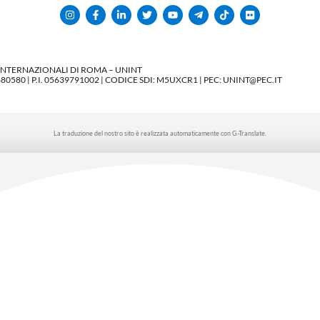
 INTERNAZIONALI DI ROMA – UNINT
580 | P.I. 05639791002 | CODICE SDI: M5UXCR1 | PEC: UNINT@PEC.IT
La traduzione del nostro sito è realizzata automaticamente con G-Translate.