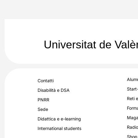
Universitat de Val
Alumn
Contatti
Start
Disabilità e DSA
Reti e
PNRR
Forma
Sede
Magaz
Didattica e e-learning
Radio
International students
Shop