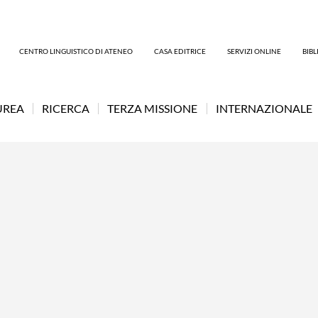
CENTRO LINGUISTICO DI ATENEO
CASA EDITRICE
SERVIZI ONLINE
BIB
UREA
RICERCA
TERZA MISSIONE
INTERNAZIONALE