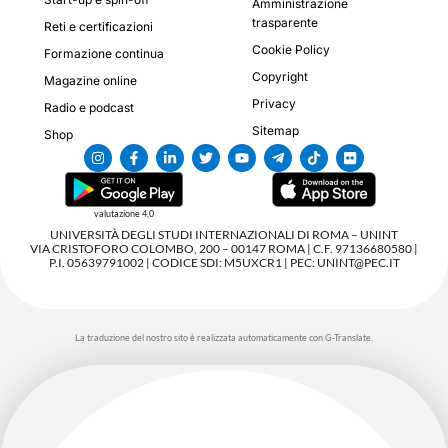
Amministrazione
trasparente
Reti e certificazioni
Cookie Policy
Formazione continua
Copyright
Magazine online
Privacy
Radio e podcast
Sitemap
Shop
valutazione 4,0
UNIVERSITÀ DEGLI STUDI INTERNAZIONALI DI ROMA – UNINT
VIA CRISTOFORO COLOMBO, 200 – 00147 ROMA | C.F. 97136680580 |
P.I. 05639791002 | CODICE SDI: M5UXCR1 | PEC: UNINT@PEC.IT
La traduzione del nostro sito è realizzata automaticamente con G-Translate.