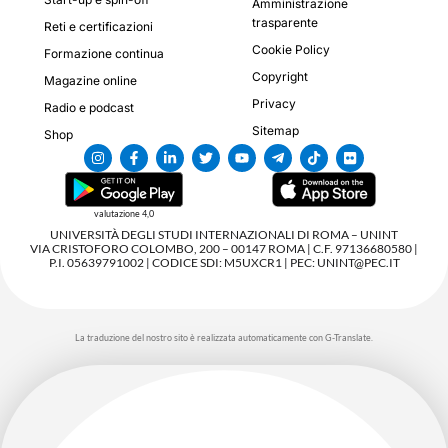
Amministrazione
trasparente
Reti e certificazioni
Cookie Policy
Formazione continua
Copyright
Magazine online
Privacy
Radio e podcast
Sitemap
Shop
valutazione 4,0
UNIVERSITÀ DEGLI STUDI INTERNAZIONALI DI ROMA – UNINT
VIA CRISTOFORO COLOMBO, 200 – 00147 ROMA | C.F. 97136680580 |
P.I. 05639791002 | CODICE SDI: M5UXCR1 | PEC: UNINT@PEC.IT
La traduzione del nostro sito è realizzata automaticamente con G-Translate.